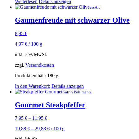
Weiterlesen
Details anzeigen
essArt
Gaumenfreude mit schwarzer Olive
8,95
€
4,97
€
/
100
g
inkl. 7 % MwSt.
zzgl.
Versandkosten
Produkt enthält: 180
g
In den Warenkorb
Details anzeigen
Katrin Pöhlmann
Gourmet Steakpfeffer
7,95
€
–
11,95
€
19,88
€
–
29,88
€
/
100
g