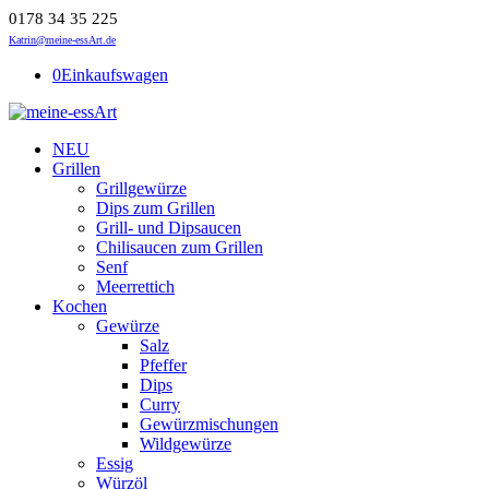
0178 34 35 225
Katrin@meine-essArt.de
0
Einkaufswagen
NEU
Grillen
Grillgewürze
Dips zum Grillen
Grill- und Dipsaucen
Chilisaucen zum Grillen
Senf
Meerrettich
Kochen
Gewürze
Salz
Pfeffer
Dips
Curry
Gewürzmischungen
Wildgewürze
Essig
Würzöl