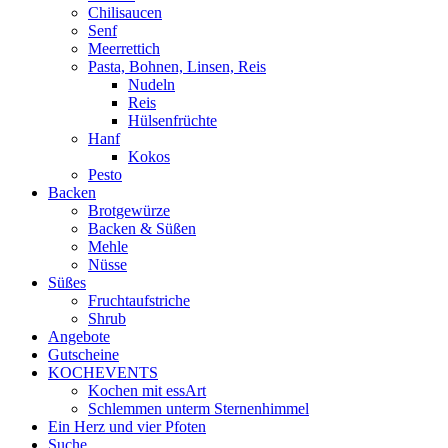
Chilisaucen
Senf
Meerrettich
Pasta, Bohnen, Linsen, Reis
Nudeln
Reis
Hülsenfrüchte
Hanf
Kokos
Pesto
Backen
Brotgewürze
Backen & Süßen
Mehle
Nüsse
Süßes
Fruchtaufstriche
Shrub
Angebote
Gutscheine
KOCHEVENTS
Kochen mit essArt
Schlemmen unterm Sternenhimmel
Ein Herz und vier Pfoten
Suche