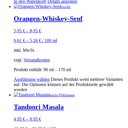
In den Warenkorb
Details anzeigen
essArt
Orangen-Whiskey-Senf
5,95
€
–
8,95
€
6,61
€
–
5,26
€
/
100
ml
inkl. MwSt.
zzgl.
Versandkosten
Produkt enthält: 90
ml
– 170
ml
Ausführung wählen
Dieses Produkt weist mehrere Varianten
auf. Die Optionen können auf der Produktseite gewählt
werden
Katrin Pöhlmann
Tandoori Masala
4,95
€
–
8,95
€