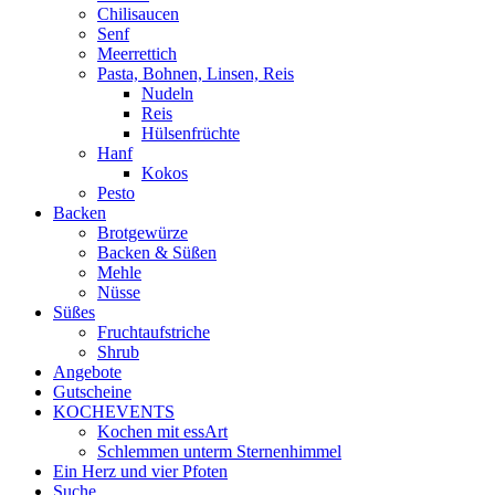
Chilisaucen
Senf
Meerrettich
Pasta, Bohnen, Linsen, Reis
Nudeln
Reis
Hülsenfrüchte
Hanf
Kokos
Pesto
Backen
Brotgewürze
Backen & Süßen
Mehle
Nüsse
Süßes
Fruchtaufstriche
Shrub
Angebote
Gutscheine
KOCHEVENTS
Kochen mit essArt
Schlemmen unterm Sternenhimmel
Ein Herz und vier Pfoten
Suche