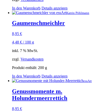
In den Warenkorb
Details anzeigen
Katrin Pöhlmann
Gaumenschmeichler
8,95
€
4,48
€
/
100
g
inkl. 7 % MwSt.
zzgl.
Versandkosten
Produkt enthält: 200
g
In den Warenkorb
Details anzeigen
essArt
Genussmomente m.
Holundermeerrettich
8,95
€