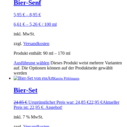
Bier-Senf
5,95
€
–
8,95
€
6,61
€
–
5,26
€
/
100
ml
inkl. MwSt.
zzgl.
Versandkosten
Produkt enthält: 90
ml
– 170
ml
Ausführung wählen
Dieses Produkt weist mehrere Varianten
auf. Die Optionen können auf der Produktseite gewählt
werden
Katrin Pöhlmann
Bier-Set
24,85
€
Ursprünglicher Preis war: 24,85 €
22,95
€
Aktueller
Preis ist: 22,95 €.
Angebot!
inkl. 7 % MwSt.
zzgl.
Versandkosten