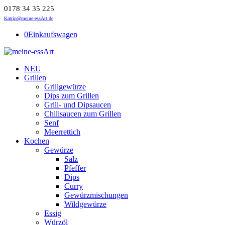
0178 34 35 225
Katrin@meine-essArt.de
0
Einkaufswagen
NEU
Grillen
Grillgewürze
Dips zum Grillen
Grill- und Dipsaucen
Chilisaucen zum Grillen
Senf
Meerrettich
Kochen
Gewürze
Salz
Pfeffer
Dips
Curry
Gewürzmischungen
Wildgewürze
Essig
Würzöl