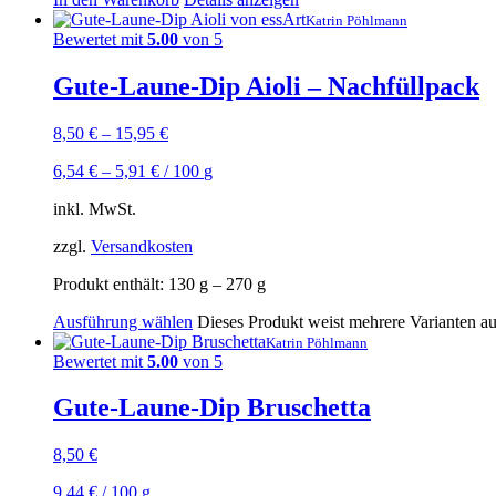
Katrin Pöhlmann
Bewertet mit
5.00
von 5
Gute-Laune-Dip Aioli – Nachfüllpack
8,50
€
–
15,95
€
6,54
€
–
5,91
€
/
100
g
inkl. MwSt.
zzgl.
Versandkosten
Produkt enthält: 130
g
– 270
g
Ausführung wählen
Dieses Produkt weist mehrere Varianten a
Katrin Pöhlmann
Bewertet mit
5.00
von 5
Gute-Laune-Dip Bruschetta
8,50
€
9,44
€
/
100
g