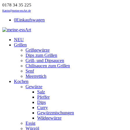
0178 34 35 225
Katrin@meine-essArt.de
0
Einkaufswagen
NEU
Grillen
Grillgewürze
Dips zum Grillen
Grill- und Dipsaucen
Chilisaucen zum Grillen
Senf
Meerrettich
Kochen
Gewürze
Salz
Pfeffer
Dips
Curry
Gewürzmischungen
Wildgewürze
Essig
Würzöl