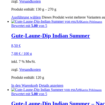
zzgl.
Versandkosten
Produkt enthält: 130
g
– 270
g
Ausführung wählen
Dieses Produkt weist mehrere Varianten a
Katrin Pöhlmann
Bewertet mit
5.00
von 5
Gute-Laune-Dip Indian Summer
8,50
€
7,08
€
/
100
g
inkl. 7 % MwSt.
zzgl.
Versandkosten
Produkt enthält: 120
g
In den Warenkorb
Details anzeigen
Katrin Pöhlmann
Bewertet mit
5.00
von 5
Gute-Laune-Dip Indian Summer – Nac