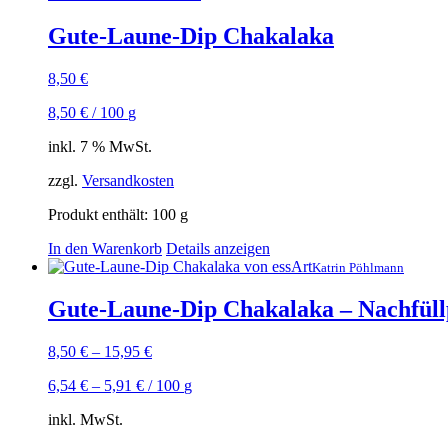
Gute-Laune-Dip Chakalaka
8,50
€
8,50
€
/
100
g
inkl. 7 % MwSt.
zzgl.
Versandkosten
Produkt enthält: 100
g
In den Warenkorb
Details anzeigen
Katrin Pöhlmann
Gute-Laune-Dip Chakalaka – Nachfül
8,50
€
–
15,95
€
6,54
€
–
5,91
€
/
100
g
inkl. MwSt.