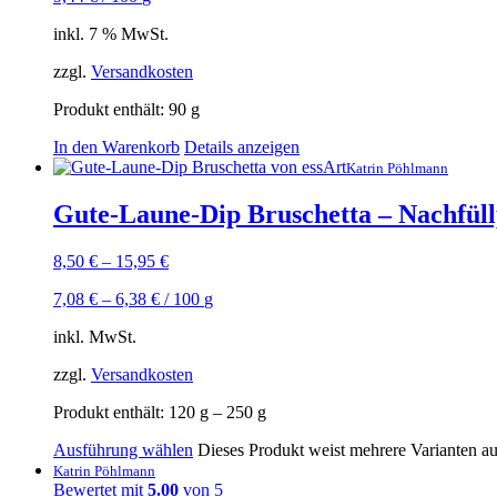
inkl. 7 % MwSt.
zzgl.
Versandkosten
Produkt enthält: 90
g
In den Warenkorb
Details anzeigen
Katrin Pöhlmann
Gute-Laune-Dip Bruschetta – Nachfül
8,50
€
–
15,95
€
7,08
€
–
6,38
€
/
100
g
inkl. MwSt.
zzgl.
Versandkosten
Produkt enthält: 120
g
– 250
g
Ausführung wählen
Dieses Produkt weist mehrere Varianten a
Katrin Pöhlmann
Bewertet mit
5.00
von 5