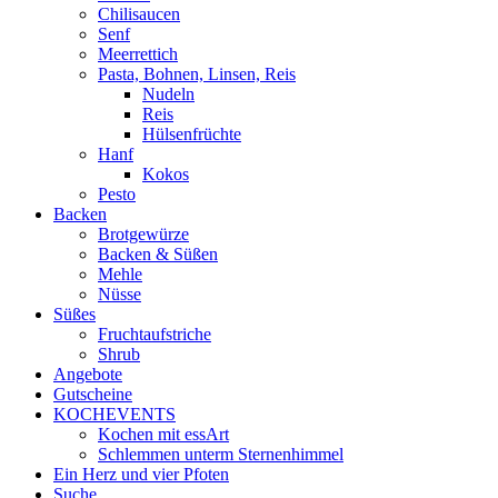
Chilisaucen
Senf
Meerrettich
Pasta, Bohnen, Linsen, Reis
Nudeln
Reis
Hülsenfrüchte
Hanf
Kokos
Pesto
Backen
Brotgewürze
Backen & Süßen
Mehle
Nüsse
Süßes
Fruchtaufstriche
Shrub
Angebote
Gutscheine
KOCHEVENTS
Kochen mit essArt
Schlemmen unterm Sternenhimmel
Ein Herz und vier Pfoten
Suche