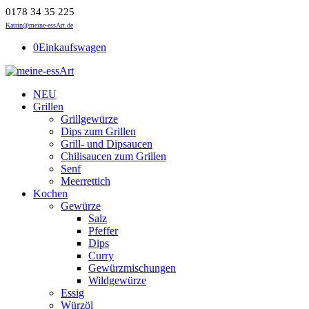
0178 34 35 225
Katrin@meine-essArt.de
0
Einkaufswagen
NEU
Grillen
Grillgewürze
Dips zum Grillen
Grill- und Dipsaucen
Chilisaucen zum Grillen
Senf
Meerrettich
Kochen
Gewürze
Salz
Pfeffer
Dips
Curry
Gewürzmischungen
Wildgewürze
Essig
Würzöl