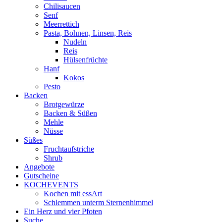
Chilisaucen
Senf
Meerrettich
Pasta, Bohnen, Linsen, Reis
Nudeln
Reis
Hülsenfrüchte
Hanf
Kokos
Pesto
Backen
Brotgewürze
Backen & Süßen
Mehle
Nüsse
Süßes
Fruchtaufstriche
Shrub
Angebote
Gutscheine
KOCHEVENTS
Kochen mit essArt
Schlemmen unterm Sternenhimmel
Ein Herz und vier Pfoten
Suche