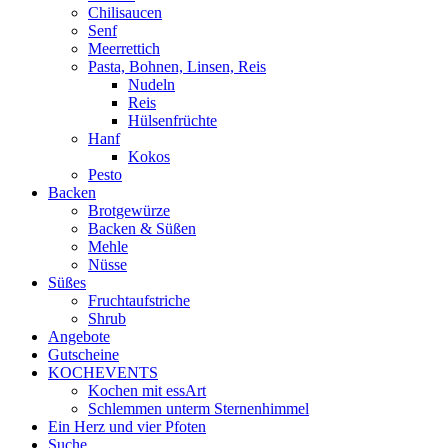
Chilisaucen
Senf
Meerrettich
Pasta, Bohnen, Linsen, Reis
Nudeln
Reis
Hülsenfrüchte
Hanf
Kokos
Pesto
Backen
Brotgewürze
Backen & Süßen
Mehle
Nüsse
Süßes
Fruchtaufstriche
Shrub
Angebote
Gutscheine
KOCHEVENTS
Kochen mit essArt
Schlemmen unterm Sternenhimmel
Ein Herz und vier Pfoten
Suche