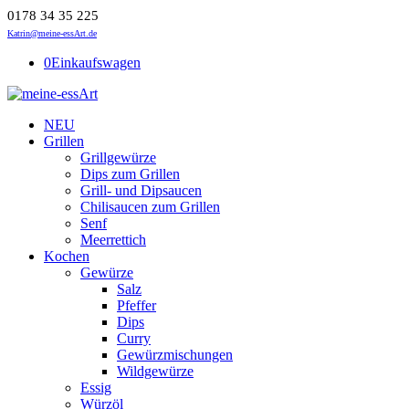
0178 34 35 225
Katrin@meine-essArt.de
0
Einkaufswagen
NEU
Grillen
Grillgewürze
Dips zum Grillen
Grill- und Dipsaucen
Chilisaucen zum Grillen
Senf
Meerrettich
Kochen
Gewürze
Salz
Pfeffer
Dips
Curry
Gewürzmischungen
Wildgewürze
Essig
Würzöl