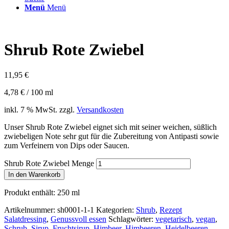
Menü
Menü
Shrub Rote Zwiebel
11,95
€
4,78
€
/
100
ml
inkl. 7 % MwSt.
zzgl.
Versandkosten
Unser Shrub Rote Zwiebel eignet sich mit seiner weichen, süßlich
zwiebeligen Note sehr gut für die Zubereitung von Antipasti sowie
zum Verfeinern von Dips oder Saucen.
Shrub Rote Zwiebel Menge
In den Warenkorb
Produkt enthält: 250
ml
Artikelnummer:
sh0001-1-1
Kategorien:
Shrub
,
Rezept
Salatdressing
,
Genussvoll essen
Schlagwörter:
vegetarisch
,
vegan
,
Schrub
,
Sirup
,
Fruchtsirup. Himbeer
,
Himbeeren
,
Heidelbeeren
,