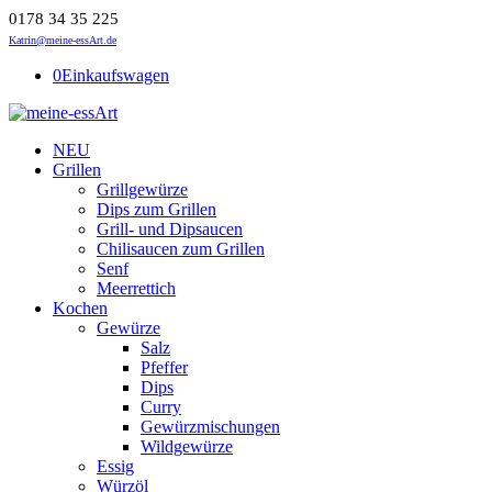
0178 34 35 225
Katrin@meine-essArt.de
0
Einkaufswagen
NEU
Grillen
Grillgewürze
Dips zum Grillen
Grill- und Dipsaucen
Chilisaucen zum Grillen
Senf
Meerrettich
Kochen
Gewürze
Salz
Pfeffer
Dips
Curry
Gewürzmischungen
Wildgewürze
Essig
Würzöl