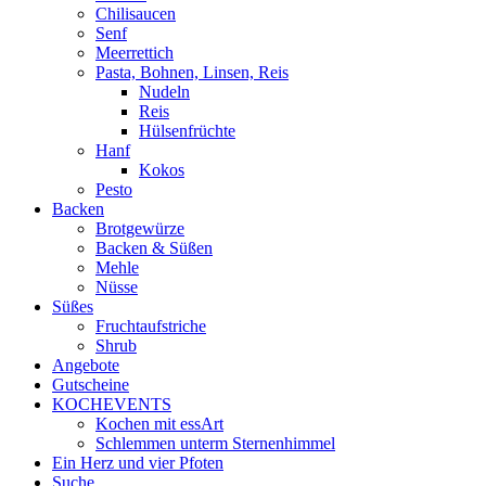
Chilisaucen
Senf
Meerrettich
Pasta, Bohnen, Linsen, Reis
Nudeln
Reis
Hülsenfrüchte
Hanf
Kokos
Pesto
Backen
Brotgewürze
Backen & Süßen
Mehle
Nüsse
Süßes
Fruchtaufstriche
Shrub
Angebote
Gutscheine
KOCHEVENTS
Kochen mit essArt
Schlemmen unterm Sternenhimmel
Ein Herz und vier Pfoten
Suche