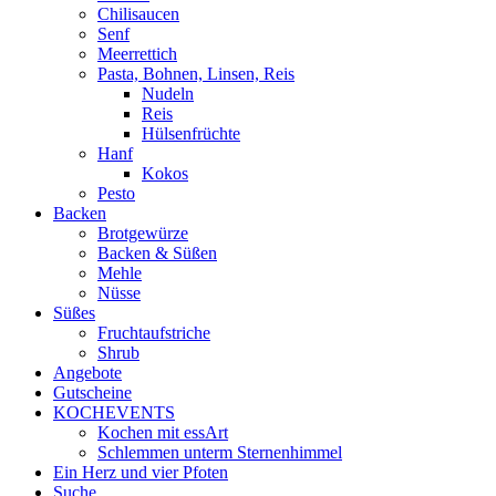
Chilisaucen
Senf
Meerrettich
Pasta, Bohnen, Linsen, Reis
Nudeln
Reis
Hülsenfrüchte
Hanf
Kokos
Pesto
Backen
Brotgewürze
Backen & Süßen
Mehle
Nüsse
Süßes
Fruchtaufstriche
Shrub
Angebote
Gutscheine
KOCHEVENTS
Kochen mit essArt
Schlemmen unterm Sternenhimmel
Ein Herz und vier Pfoten
Suche