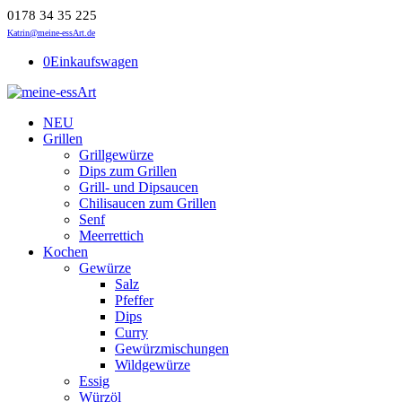
0178 34 35 225
Katrin@meine-essArt.de
0
Einkaufswagen
NEU
Grillen
Grillgewürze
Dips zum Grillen
Grill- und Dipsaucen
Chilisaucen zum Grillen
Senf
Meerrettich
Kochen
Gewürze
Salz
Pfeffer
Dips
Curry
Gewürzmischungen
Wildgewürze
Essig
Würzöl