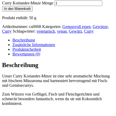
Curry Koriander-Minze Menge
In den Warenkorb
Produkt enthält: 50
g
Artikelnummer:
cu0008
Kategorien:
Genussvoll essen
,
Gewürze
,
Curry
Schlagwörter:
vegetarisch
,
vegan
,
Gewürz
,
Curry
Beschreibung
Zusätzliche Informationen
Produktsicherheit
Bewertungen (0)
Beschreibung
Unser Curry Koriander-Minze ist eine sehr aromatische Mischung
mit frischem Minzaroma und harmoniert hervorragend mit Fisch-
und Gemüsecurrys.
Zum Würzen von Geflügel, Fisch und Fleischgerichten und
schmeckt besonders fantastisch, wenn du sie mit Kokosmilch
kombinierst.