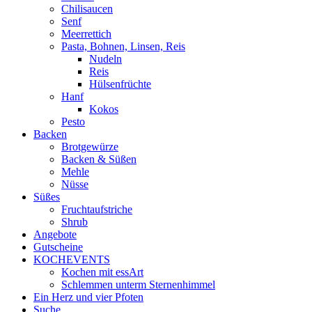
Chilisaucen
Senf
Meerrettich
Pasta, Bohnen, Linsen, Reis
Nudeln
Reis
Hülsenfrüchte
Hanf
Kokos
Pesto
Backen
Brotgewürze
Backen & Süßen
Mehle
Nüsse
Süßes
Fruchtaufstriche
Shrub
Angebote
Gutscheine
KOCHEVENTS
Kochen mit essArt
Schlemmen unterm Sternenhimmel
Ein Herz und vier Pfoten
Suche