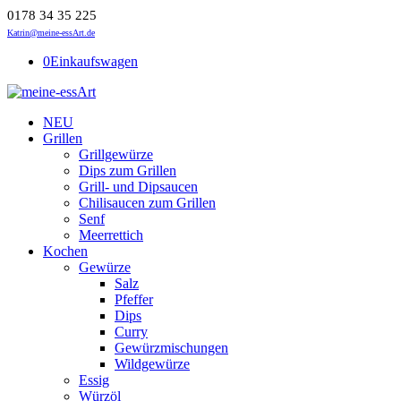
0178 34 35 225
Katrin@meine-essArt.de
0
Einkaufswagen
NEU
Grillen
Grillgewürze
Dips zum Grillen
Grill- und Dipsaucen
Chilisaucen zum Grillen
Senf
Meerrettich
Kochen
Gewürze
Salz
Pfeffer
Dips
Curry
Gewürzmischungen
Wildgewürze
Essig
Würzöl