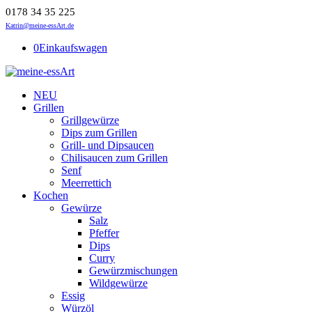
0178 34 35 225
Katrin@meine-essArt.de
0
Einkaufswagen
NEU
Grillen
Grillgewürze
Dips zum Grillen
Grill- und Dipsaucen
Chilisaucen zum Grillen
Senf
Meerrettich
Kochen
Gewürze
Salz
Pfeffer
Dips
Curry
Gewürzmischungen
Wildgewürze
Essig
Würzöl