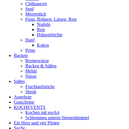
Chilisaucen
Senf
Meerrettich
Pasta, Bohnen, Linsen, Reis
Nudeln
Reis
Hülsenfrüchte
Hanf
Kokos
Pesto
Backen
Brotgewürze
Backen & Süßen
Mehle
Nüsse
Süßes
Fruchtaufstriche
Shrub
Angebote
Gutscheine
KOCHEVENTS
Kochen mit essArt
Schlemmen unterm Sternenhimmel
Ein Herz und vier Pfoten
Suche