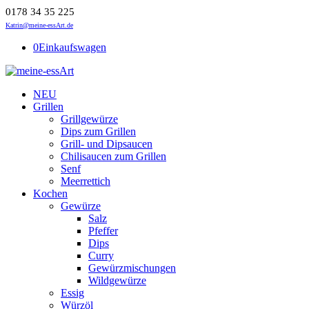
0178 34 35 225
Katrin@meine-essArt.de
0
Einkaufswagen
NEU
Grillen
Grillgewürze
Dips zum Grillen
Grill- und Dipsaucen
Chilisaucen zum Grillen
Senf
Meerrettich
Kochen
Gewürze
Salz
Pfeffer
Dips
Curry
Gewürzmischungen
Wildgewürze
Essig
Würzöl