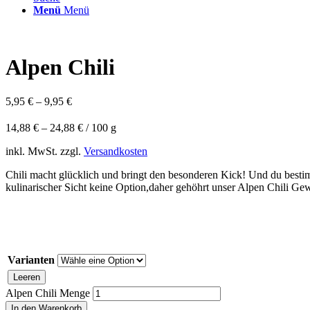
Menü
Menü
Alpen Chili
5,95
€
–
9,95
€
14,88
€
–
24,88
€
/
100
g
inkl. MwSt.
zzgl.
Versandkosten
Chili macht glücklich und bringt den besonderen Kick! Und du bestimm
kulinarischer Sicht keine Option,daher gehöhrt unser Alpen Chili Ge
Varianten
Leeren
Alpen Chili Menge
In den Warenkorb