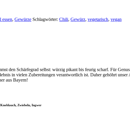
l essen
,
Gewürze
Schlagwörter:
Chili
,
Gewürz
,
vegetarisch
,
vegan
st den Schärfegrad selbst: würzig pikant bis feurig scharf. Für Genus
erlebnis in vielen Zubereitungen verantwortlich ist. Daher gehöhrt uns
her aus Bayern!
, Knoblauch, Zwiebeln, Ingwer